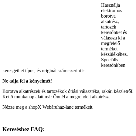
Használja
elektromos
borotva
alkatrész,
tartozék
keresőnket és
válassza ki a
megfelelő
terméket
készülékéhez.
Speciális
keresőnkben
keresgethet típus, és originál szám szerint is.
Ne adja fel a kényelmét!
Borotva alkatrészek és tartozékok óriási választéka, rakári készletről!
Kettő munkanap alatt már Önnél a megrendelt alkatrész.
Nézze meg a shopX Webáruház-lánc termékeit.
Kereséshez FAQ: