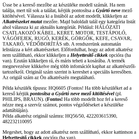
Üsse be a kereső mezőbe az készüléke modell számát. Ha nem
találja, mert túl sok a találat, kérjük pontosítsa a
Gyártó
neve
mező
kitöltésével. Válassza ki a listából az adott modellt, klikkeljen az
Alkatrészeket mutat
mezőre. Majd baloldalt talál egy kategória listát
ahol válassza ki az aktuális kategóriát. Például: HÁLÓZATI
CSATLAKOZÓ KÁBEL, KERET, MOTOR, TESTÁPOLÓ,
VÁGÓFEJEK, RUGÓ, KERÉK, GÖRGŐK, KEFE, CSAVAR,
TAKARÓ, VÉDŐBORÍTÁS stb. A rendszerünk automatán
lelistázza a kért alkatrészeket. Előfordulhat, hogy az adott alkatrész
nem szállítható, ekkor klikkeljen a
Helyettesítő cikkek
opcióra (ha
van). Ezután klikkeljen rá, és máris teheti a kosárába. A termék
megnevezésre klikkelve még több infomációt kaphat az alkatrészről-
tartozékról. Originál szám szerint is kereshet a speciális keresőben.
Az origiál szám az Ön alkatrészén megtaláható.
Példa készülék típusra: HQ6605 (Fontos! Ha több készüléket ad a
kereső kérjük
pontosítsa a Gyártó neve mező kitöltésével
(pl.
PHILIPS, BRAUN). (
Fontos!
Ha több modellt hoz fel a kereső
nézze meg a szervíz számot, pontos végződéseket a készüléke
adattábláján).
Példa alkatrész originál számra: HQ56/50, 422203615390,
482232110095
Megeshet, hogy az adott alkatrész nem szállítható, ekkor kattintson a
Helyettesítő cikkek
opcióra (ha van).