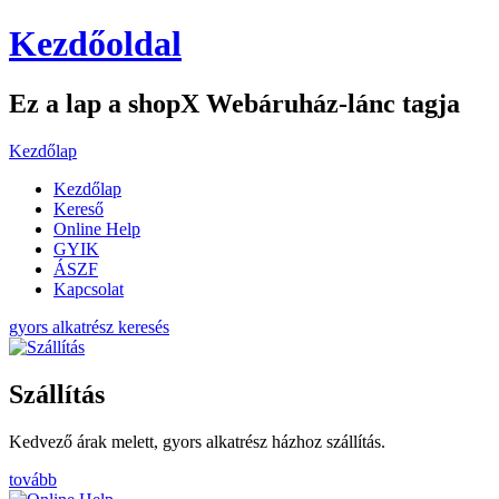
Kezdőoldal
Ez a lap a shopX Webáruház-lánc tagja
Kezdőlap
Kezdőlap
Kereső
Online Help
GYIK
ÁSZF
Kapcsolat
gyors alkatrész keresés
Szállítás
Kedvező árak melett, gyors alkatrész házhoz szállítás.
tovább